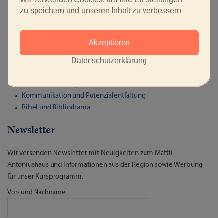
zu speichern und unseren Inhalt zu verbessern.
Kursbereiche
Akzeptieren
Spiritualität und Stille
Datenschutzerklärung
Musizieren und Tanzen
Achtsamkeit und Gesundheit
Franziskanische Spiritualität
Kommunikation und Potenzialentfaltung
Bibel und Bibliodrama
Newsletter
Wir versenden Newsletter mit Neuigkeiten zum Mattli
Antoniushaus und Informationen aus der Region sowie Werbung
für unser Kursprogramm.
Vor- und Nachname