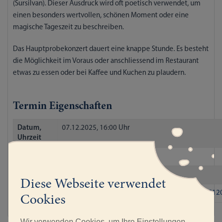
(Sursilvan). Dieser Ausdruck wird oft poetisch verwendet, um
einen besonders wertvollen, schönen Moment oder eine
magische Tageszeit zu beschreiben.
Das Hauptprobekonzert dauert eine knappe Stunde. Es besteht
die Möglichkeit im Voraus oder anschliessend im Restaurant
etwas zu essen oder bei Kaffee und Kuchen zu plaudern.
Termin Eigenschaften
Datum,
07.12.2025, 16:00 Uhr
Uhrzeit
Kursende
07.12.2025, 17:00 Uhr
Kurskosten
Eintritt frei, Kollekte
Diese Webseite verwendet
Flyer
Flyer_Plakat_Consonus_Hauptprobekonzert_2512
Cookies
Wir verwenden Cookies, um Ihre Einstellungen