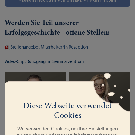
VERGÜNSTIGUNGEN FÜR UNSERE MITARBEITENDEN
Werden Sie Teil unserer
Erfolgsgeschichte - offene Stellen:
Stellenangebot Mitarbeiter*in Rezeption
Video-Clip: Rundgang im Seminarzentrum
Hans Egli
Claudia Mennen
Geschäftsleiter
Leiterin Bildung und Kultur
Diese Webseite verwendet
Cookies
vakant
(
Die Leitung des
Ronny Stössel
Wir verwenden Cookies, um Ihre Einstellungen
Rezeptionteams wird interimistisch