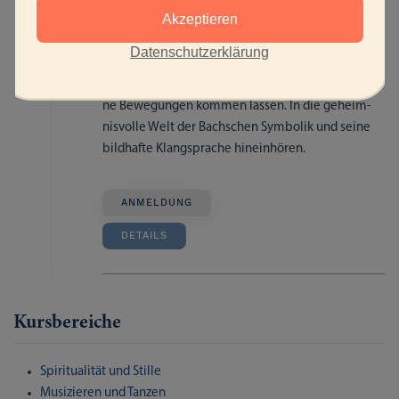
Akzeptieren
um öff­nen. Sich
von der Musik
Datenschutzerklärung
von Johann Seba­sti­an Bach inspi­rie­ren las­sen. Sich
fal­len las­sen in die Cho­reo­gra­phie der Tän­ze. Eige­
ne Bewe­gun­gen kom­men lassen. In die geheim­
nis­vol­le Welt der Bach­schen Sym­bo­lik und sei­ne
bild­haf­te Klang­spra­che hin­ein­hö­ren.
ANMELDUNG
DETAILS
Kursbereiche
Spiritualität und Stille
Musizieren und Tanzen