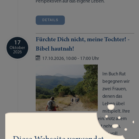
Perspektiven auf das eigene Leben.
DETAILS
Fürchte Dich nicht, meine Tochter! -
17
Oktober
Bibel hautnah!
2026
17.10.2026,
10:00
-
17:00 Uhr
Im Buch Rut
begegnen wir
zwei Frauen,
denen das
Leben übel
mitspielt. Ihre
Situation scheint ausweglos zu sein. Trotz allem
lassen sie sich die Zuversicht nicht nehmen,
bleiben handlungsfähig und gestalten voll