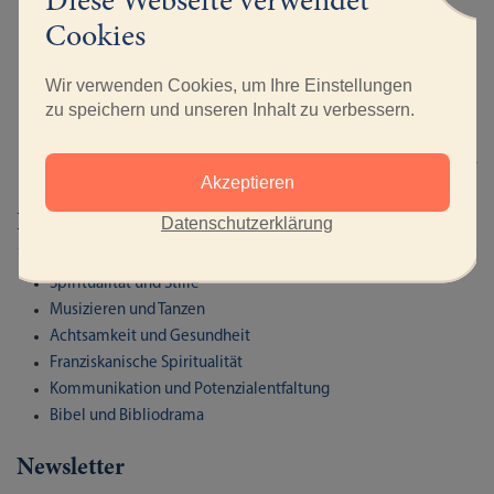
Diese Webseite verwendet
Vertrauen ihre Lebensübergänge.
Cookies
ANMELDUNG
Wir verwenden Cookies, um Ihre Einstellungen
zu speichern und unseren Inhalt zu verbessern.
DETAILS
Akzeptieren
Kursbereiche
Datenschutzerklärung
Spiritualität und Stille
Musizieren und Tanzen
Achtsamkeit und Gesundheit
Franziskanische Spiritualität
Kommunikation und Potenzialentfaltung
Bibel und Bibliodrama
Newsletter